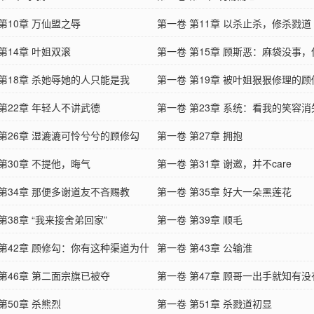
第10章 万仙盟之辱
第一卷 第11章 以杀止杀，修杀戮道
第14章 叶姐双滚
第一卷 第15章 顾斯恶：麻袋没事
 第18章 杀她辱她的人只能是我
事
第一卷 第19章 被叶姐狠狠修理的顾
第22章 年轻人不讲武德
第一卷 第23章 系统：看我的笑容消
 第26章 湿漉漉可怜兮兮的顾修勾
第一卷 第27章 拥抱
第30章 不提他，晦气
第一卷 第31章 谢邀，并不care
 第34章 那便多谢道友不吝赐教
第一卷 第35章 好大一朵黑莲花
第38章 “我来接舍弟回家”
第一卷 第39章 顺毛
 第42章 顾修勾：你有这种渠道为什
第一卷 第43章 公输淮
诉我？
第46章 第二面宗旗已被夺
第一卷 第47章 顾哥一出手就知有没
第50章 杀熊烈
第一卷 第51章 杀戮道初显