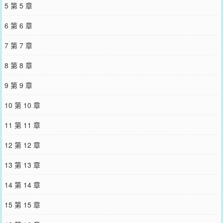
5 第 5 章
有过家暴倾向。尽管对男友暂时毫无爱意，但他仍旧决定痛改前非，
做三好男友。出门时一定要牵男朋友的手，吃饭时要给男朋友夹喜欢
6 第 6 章
的菜，情到浓时应该要亲男朋友的嘴……某日庆祝男友口中编撰出来
的一周年纪念日，陆琛强忍心中抗拒，勾住男朋友的脖子亲了他的
7 第 7 章
嘴。低下头时，陆琛强颜欢笑。没注意到，对面的男朋友的脸比他还
要扭曲。*开始。陆琛：“你是我男朋友？可为什么我总想揍你？”“……
8 第 8 章
呵呵。”*后来。谢清：“要不你揍我吧？只要你接着当我男朋友。”陆
琛：“呵呵。”“……”）
9 第 9 章
您要是觉得《
男配稳拿深情剧本[快穿]
》还不错的话请不要忘记向您
QQ群和微博微信里的朋友推荐哦！
10 第 10 章
11 第 11 章
12 第 12 章
13 第 13 章
14 第 14 章
15 第 15 章