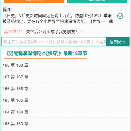
简介：
（日更，V后更新时间固定在晚上九点，防盗比例40%）季眠
被系统绑定，要在各个小世界里扮演深情男配。【世界一：季
眠要扮演爱慕女主角的深情年下男n号。】为了靠近女主，季眠决定提
其它作品：
失忆后死对头成了我男朋友？
/
前和未来小舅子——女主的弟弟搞好关系。季眠和未来小舅子称兄道
弟，跟在对方的屁股后面，一口一个“哥”喊着。无人知道他其实志向
复制分享
远大——想做大哥的姐夫。所有人都以为季眠对大哥忠心耿耿，上刀
山下火海在所不辞。大哥也很“器重”他，不仅收留了无家可归的季
《男配稳拿深情剧本[快穿]》最新12章节
眠，每月管吃管住管上树，甚至时常给予温暖的员工关怀。唯一的缺
点就是偶尔会揉揉他的头。后来某一天，大哥得知了季眠的“远大志
168 第 168 章
向”。大哥唇角噙笑，眼底神情寒凉：听说你想当我姐夫？季眠：……
不敢。*【世界三：季眠是个暗恋主角受的花花公子。】他坚持不懈地
167 第 167 章
追求主角受，在一切适当和不适当的时候表明心意。到后来，一百次
追求任务达成，季眠美美放假。为祭奠自己死去的爱情，他装模作样
166 第 166 章
地买了两瓶小酒，借酒浇愁，崆峒的直男室友好心地陪在他左右。酒
过三巡，意识昏沉之际，季眠感受到自己的手被人攥住，耳边传来直
165 第 165 章
男室友微颤的嗓音——“我到底哪里不如他？”*【世界四：季眠是爱慕
自己继弟的偏执哥哥。】他兢兢业业扮演一个对弟弟爱之入骨的变-态
164 第 164 章
哥哥形象，受人唾弃，被继弟冷眼以待，最后被其设计勾引亲手送进
局子，流一把铁窗泪。季眠好不容易熬到剧情节点，心惊胆战地跟继
163 第 163 章
弟共度一晚，静候警察叔叔上门逮捕。第二天早上，季眠看着埋在他