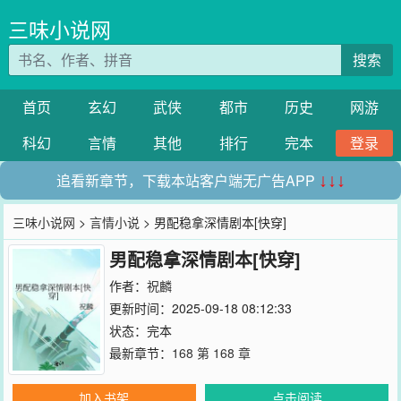
三味小说网
搜索
首页
玄幻
武侠
都市
历史
网游
科幻
言情
其他
排行
完本
登录
追看新章节，下载本站客户端无广告APP
↓↓↓
三味小说网
>
言情小说
> 男配稳拿深情剧本[快穿]
男配稳拿深情剧本[快穿]
作者：
祝麟
更新时间：2025-09-18 08:12:33
状态：完本
最新章节：
168 第 168 章
加入书架
点击阅读