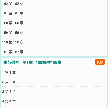
颈窝轻蹭的少年，迷茫思索：我的铁窗泪呢？*【世界五：季眠是不可
162 第 162 章
一世的二世祖小少爷】炮灰小少爷心中有一个爱慕许久的白月光，可
惜白月光出国养病，为解相思之苦，小少爷威胁良家少男做白月光的
161 第 161 章
人形手办，俗称替身。等白月光主角受回国，行为恶劣的小少爷被厌
恶他的主角们啪啪打脸，几年后濒临破产。曾经落魄的替身咸鱼翻
160 第 160 章
身，成为名声响亮的商业巨头。两人狭路相逢，季眠气急败坏：“看我
过得不好，你很得意是吧？”曾经对他厌恶至极的替身，沉默地将一块
159 第 159 章
被季眠卖掉的表交给他。“谁稀罕你的施舍！”替身眉眼低垂，“……不
是施舍。”乞求施舍的人，一直都是我。……（1V1，攻受只有彼此。
158 第 158 章
小世界大部分he，主世界he）（第二个世界的配角剧情有争议，结局
be）*（预收文：《失忆后宿敌成了我男朋友？》，求收藏~大三这
157 第 157 章
年，陆琛成功保研，结果乐极生悲，出门被摩托车撞失忆了。睁眼醒
来时，病房里只有一双冷冰冰看着他的眼睛。对方眉清目朗，陆琛却
章节列表，第1章~ 100章/共168章
倒序
只想一拳揍这人脸上。他按捺着即将跃起的拳头，好声好气：“你
谁？”对方神色莫名地看了他几秒，忽地笑道：“你男朋友。”*谢清收到
1 第 1 章
梦校offer，乐极生悲，在出门遛狗时接到一通电话，说是他好友被车
撞了。排除诈骗可能，谢清千里迢迢赶到医院，结果却只看到病床上
2 第 2 章
一张让他恨得牙痒痒的面孔，冷脸问：“谁说我是他亲人的？”警察将
陆琛的手机交给他。备忘录里，齐刷刷的一溜全名，连爹妈是谁都找
3 第 3 章
不着，唯有一个“傻逼”异常醒目。“唯一一个特殊备注，我猜你们关系
很亲密。”谢清：“……”这时，病床上的人悠悠转醒，语气温和：“你
4 第 4 章
谁？”谢清冷冷一笑，抱着等这人恢复记忆后看热闹的心态：“你男朋
友。”*失忆后，陆琛发现自己以前对他的男朋友很不好，似乎曾经还