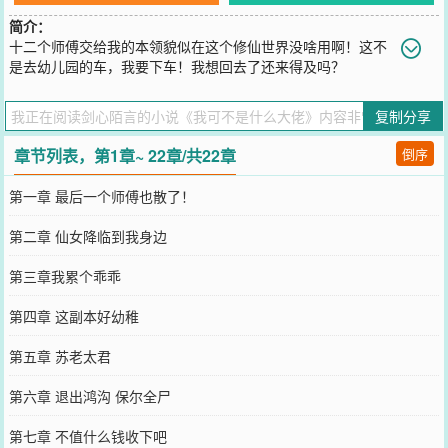
简介：
十二个师傅交给我的本领貌似在这个修仙世界没啥用啊！这不
是去幼儿园的车，我要下车！我想回去了还来得及吗？
您要是觉得《
我可不是什么大佬
》还不错的话请不要忘记向您QQ群和
微博微信里的朋友推荐哦！
复制分享
章节列表，第1章~ 22章/共22章
倒序
第一章 最后一个师傅也散了！
第二章 仙女降临到我身边
第三章我累个乖乖
第四章 这副本好幼稚
第五章 苏老太君
第六章 退出鸿沟 保尔全尸
第七章 不值什么钱收下吧