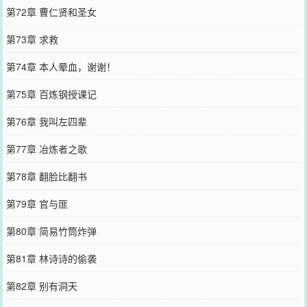
第72章 曹仁贤和圣女
第73章 求救
第74章 本人晕血，谢谢！
第75章 百炼钢授课记
第76章 我叫左四辈
第77章 冶炼者之歌
第78章 翻脸比翻书
第79章 官与匪
第80章 简易竹筒炸弹
第81章 林诗诗的偷袭
第82章 别有洞天