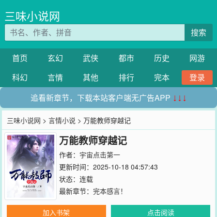
三味小说网
搜索
首页
玄幻
武侠
都市
历史
网游
科幻
言情
其他
排行
完本
登录
追看新章节，下载本站客户端无广告APP
↓↓↓
三味小说网
>
言情小说
> 万能教师穿越记
万能教师穿越记
作者：
宇宙点击第一
更新时间：2025-10-18 04:57:43
状态：连载
最新章节：
完本感言！
加入书架
点击阅读