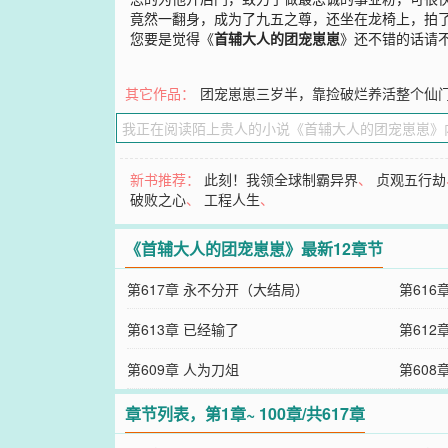
竟然一翻身，成为了九五之尊，还坐在龙椅上，拍了
您要是觉得《
首辅大人的团宠崽崽
》还不错的话请
其它作品：
团宠崽崽三岁半，靠捡破烂养活整个仙
新书推荐：
此刻！我领全球制霸异界
、
贞观五行劫
破败之心
、
工程人生
、
《首辅大人的团宠崽崽》最新12章节
第617章 永不分开（大结局）
第616
第613章 已经输了
第612
第609章 人为刀俎
第608
章节列表，第1章~ 100章/共617章