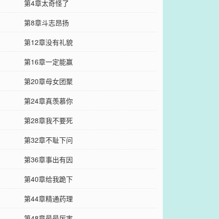
第4章太奇怪了
第8章斗志昂扬
第12章没有礼貌
第16章一定能赢
第20章母女团聚
第24章真羡慕你
第28章我不要死
第32章不耻下问
第36章事出有因
第40章给我跪下
第44章精通药理
第48章最最厉害