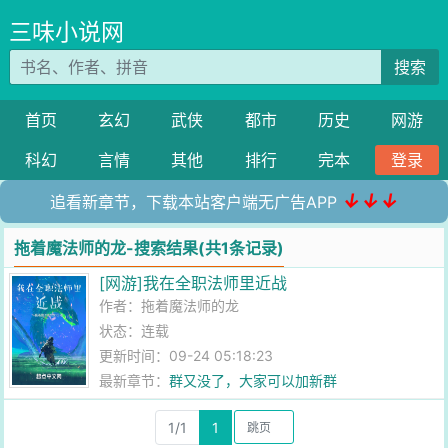
三味小说网
搜索
首页
玄幻
武侠
都市
历史
网游
科幻
言情
其他
排行
完本
登录
↓↓↓
追看新章节，下载本站客户端无广告APP
拖着魔法师的龙-搜索结果(共1条记录)
[网游]我在全职法师里近战
作者：
拖着魔法师的龙
状态：连载
更新时间：09-24 05:18:23
最新章节：
群又没了，大家可以加新群
1/1
1