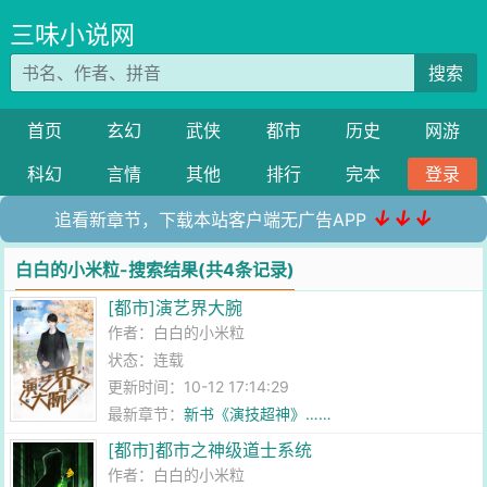
三味小说网
搜索
首页
玄幻
武侠
都市
历史
网游
科幻
言情
其他
排行
完本
登录
↓↓↓
追看新章节，下载本站客户端无广告APP
白白的小米粒-搜索结果(共4条记录)
[都市]演艺界大腕
作者：
白白的小米粒
状态：连载
更新时间：10-12 17:14:29
最新章节：
新书《演技超神》……
[都市]都市之神级道士系统
作者：
白白的小米粒